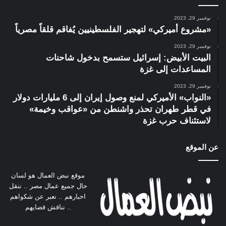
نوفمبر 29, 2023
«مشروع أميركي» لتهجير الفلسطينيين يُفاقم قلقاً مصرياً
نوفمبر 29, 2023
البيت الأبيض: إسرائيل ستسمح بدخول شاحنات
المساعدات إلى غزة
نوفمبر 29, 2023
«النواب» الأميركي لمنع وصول إيران إلى 6 مليارات دولار
في قطر طهران تحذر واشنطن من «عواقب وخيمة»
لاستئناف حرب غزة
عن الموقع
موقع نبض العمال هو لسان
حال جميع عمال مصر .. ننقل
اخبارهم .. نعبر عن شكواهم
.. نناقش قضايهم