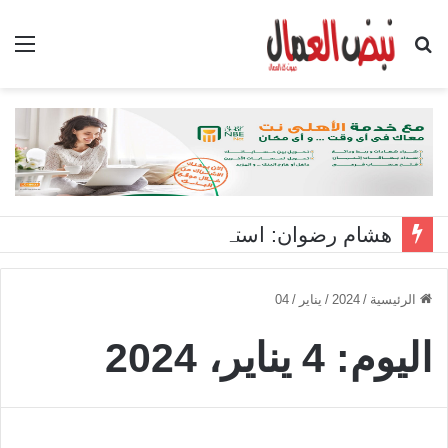
بحث
الق
عن
هشام رضوان: استهداف منشآت بميناء دمياط اعتداء على أمن الوطن
الرئيسية
/
2024
/
يناير
/
04
اليوم:
4 يناير، 2024