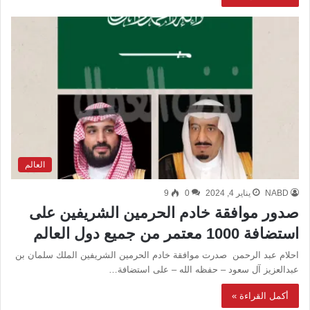
العالم
NABD
يناير 4, 2024
0
9
صدور موافقة خادم الحرمين الشريفين على
استضافة 1000 معتمر من جميع دول العالم
احلام عبد الرحمن صدرت موافقة خادم الحرمين الشريفين الملك سلمان بن
عبدالعزيز آل سعود – حفظه الله – على استضافة…
أكمل القراءة »