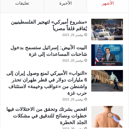
الأشهر
الأخيرة
تعليقات
«مشروع أميركي» لتهجير الفلسطينيين
يُفاقم قلقاً مصرياً
نوفمبر 29, 2023
البيت الأبيض: إسرائيل ستسمح بدخول
شاحنات المساعدات إلى غزة
نوفمبر 29, 2023
«النواب» الأميركي لمنع وصول إيران إلى
6 مليارات دولار في قطر طهران تحذر
واشنطن من «عواقب وخيمة» لاستئناف
حرب غزة
نوفمبر 29, 2023
افحص بشرتك وتحقق من الاختلالات فيها
خطوات ونصائح للتدقيق في مشكلات
الجلد الخطرة
نوفمبر 29, 2023