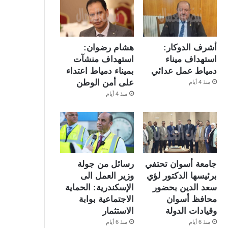
أشرف الدوكار:
هشام رضوان:
استهداف ميناء
استهداف منشآت
دمياط عمل عدائي
بميناء دمياط اعتداء
على أمن الوطن
منذ 4 أيام
منذ 4 أيام
جامعة أسوان تحتفي
رسائل من جولة
برئيسها الدكتور لؤي
وزير العمل الى
سعد الدين بحضور
الإسكندرية: الحماية
محافظ أسوان
الاجتماعية بوابة
وقيادات الدولة
الاستثمار
منذ 6 أيام
منذ 6 أيام