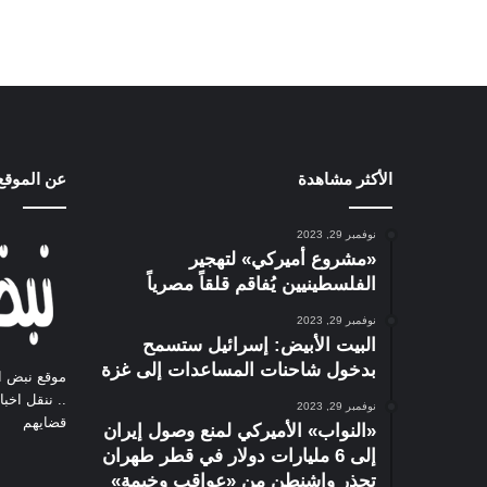
الأكثر مشاهدة
عن الموقع
نوفمبر 29, 2023
«مشروع أميركي» لتهجير
الفلسطينيين يُفاقم قلقاً مصرياً
نوفمبر 29, 2023
البيت الأبيض: إسرائيل ستسمح
بدخول شاحنات المساعدات إلى غزة
موقع نبض ا
.. ننقل اخب
نوفمبر 29, 2023
قضايهم
«النواب» الأميركي لمنع وصول إيران
إلى 6 مليارات دولار في قطر طهران
تحذر واشنطن من «عواقب وخيمة»