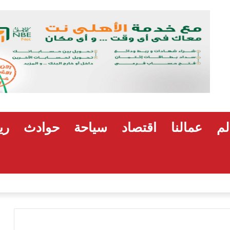
لم
عمالنا
اقتصاد
سياحة
حوادث
ري
هشام رضوان: استهداف منشآت بميناء دمياط اعتداء على أمن الوطن