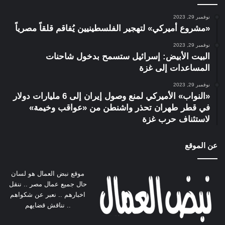
نوفمبر 29, 2023
«مشروع أميركي» لتهجير الفلسطينيين يُفاقم قلقاً مصرياً
نوفمبر 29, 2023
البيت الأبيض: إسرائيل ستسمح بدخول شاحنات
المساعدات إلى غزة
نوفمبر 29, 2023
«النواب» الأميركي لمنع وصول إيران إلى 6 مليارات دولار
في قطر طهران تحذر واشنطن من «عواقب وخيمة»
لاستئناف حرب غزة
عن الموقع
موقع نبض العمال هو لسان
حال جميع عمال مصر .. ننقل
اخبارهم .. نعبر عن شكواهم
.. نناقش قضايهم