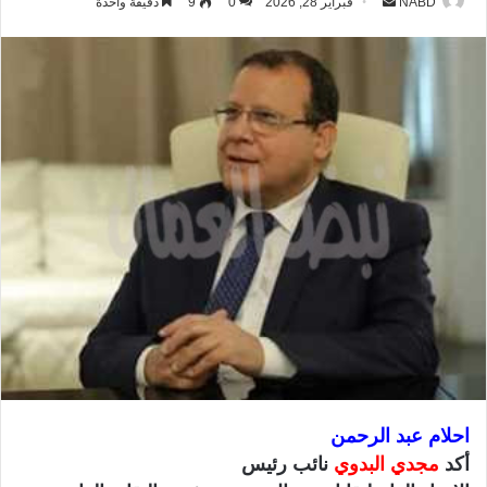
NABD
أ
فبراير 28, 2026
0
9
دقيقة واحدة
ر
س
ل
ب
ر
ي
د
ا
إ
ل
ك
ت
ر
و
ن
ي
احلام عبد الرحمن
ا
أكد
مجدي البدوي
نائب رئيس