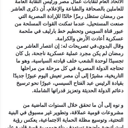
الاتحاد العام لنقابات عمال مصر ورئيس النقابة العامة
للعاملين بالصحافة والطباعة والإعلام، أن ذكرى العاشر
من رمضان ستظل رمزًا خالدًا للإرادة المصرية التي
صنعت المستحيل، عندما تمكنت القوات المسلحة من
عبور قناة السويس وتحطيم خط بارليف في ملحمة
عسكرية أعادت الأرض والكرامة.
وقال البدوي،في تصريحات له: إن انتصار العاشر من
رمضان لم يكن مجرد عملية عسكرية ناجحة، بل كان
تجسيدًا لوحدة الشعب خلف قيادته السياسية، وهو ما
تحتاجه الدولة المصرية في كل مرحلة من مراحلها
التاريخية، مشيرًا إلى أن مصر تعيش اليوم عبورًا جديدًا
بقيادة الرئيس عبد الفتاح السيسي، عبورًا نحو ترسيخ
دعائم الدولة الحديثة وتعزيز قدراتها الشاملة.
و نوه إلى أن ما تحقق خلال السنوات الماضية من
مشروعات قومية عملاقة، وتطوير غير مسبوق في البنية
التحتية، وتوسيع مظلة الحماية الاجتماعية، يعكس رؤية
استراتيجية واضحة تستهدف بناء جمهورية قوية قادرة على