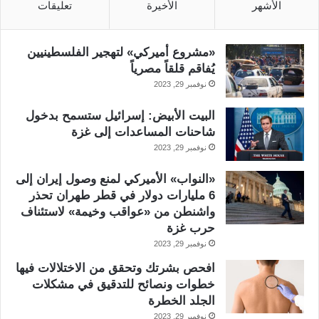
الأشهر
الأخيرة
تعليقات
«مشروع أميركي» لتهجير الفلسطينيين
يُفاقم قلقاً مصرياً
نوفمبر 29, 2023
البيت الأبيض: إسرائيل ستسمح بدخول
شاحنات المساعدات إلى غزة
نوفمبر 29, 2023
«النواب» الأميركي لمنع وصول إيران إلى
6 مليارات دولار في قطر طهران تحذر
واشنطن من «عواقب وخيمة» لاستئناف
حرب غزة
نوفمبر 29, 2023
افحص بشرتك وتحقق من الاختلالات فيها
خطوات ونصائح للتدقيق في مشكلات
الجلد الخطرة
نوفمبر 29, 2023