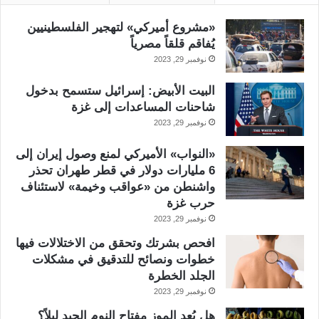
«مشروع أميركي» لتهجير الفلسطينيين
يُفاقم قلقاً مصرياً
نوفمبر 29, 2023
البيت الأبيض: إسرائيل ستسمح بدخول
شاحنات المساعدات إلى غزة
نوفمبر 29, 2023
«النواب» الأميركي لمنع وصول إيران إلى
6 مليارات دولار في قطر طهران تحذر
واشنطن من «عواقب وخيمة» لاستئناف
حرب غزة
نوفمبر 29, 2023
افحص بشرتك وتحقق من الاختلالات فيها
خطوات ونصائح للتدقيق في مشكلات
الجلد الخطرة
نوفمبر 29, 2023
هل يُعد الموز مفتاح النوم الجيد ليلاً؟