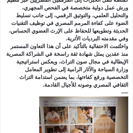
كمنصة لنقل الخبرات إلى المرممين المصريين عبر تنظيم
ورش عمل دولية متخصصة في الفحص المجهري،
والتحليل العلمي، والتوثيق الرقمي، إلى جانب تسليط
الضوء على كفاءة المرمم المصري في توظيف التقنيات
الحديثة وتطويعها للحفاظ على الإرث العضوي الحساس،
وفي مقدمته البرديات الأثرية.
واختُتمت الاحتفالية بالتأكيد على أن هذا التعاون المستمر
منذ عقدين يمثل شهادة ثقة راسخة في الشراكة المصرية
الإيطالية في مجال صون التراث، ويعكس استراتيجية
وزارة السياحة والآثار الرامية إلى تطوير المعامل
التخصصية ورفع كفاءتها، بما يضمن استدامة التراث
الثقافي المصري وصونه للأجيال القادمة.
—-