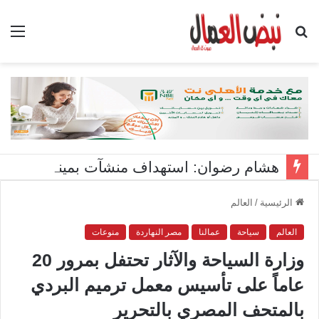
بحث
الق
عن
هشام رضوان: استهداف منشآت بميناء دمياط اعتداء على أمن الوطن
الرئيسية
/
العالم
العالم
سياحة
عمالنا
مصر النهاردة
منوعات
وزارة السياحة والآثار تحتفل بمرور 20
عاماً على تأسيس معمل ترميم البردي
بالمتحف المصري بالتحرير