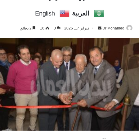
العربية
English
Dr Mohamed
أ
فبراير 17, 2026
0
16
2 دقائق
ر
س
ل
ب
ر
ي
د
ا
إ
ل
ك
ت
ر
و