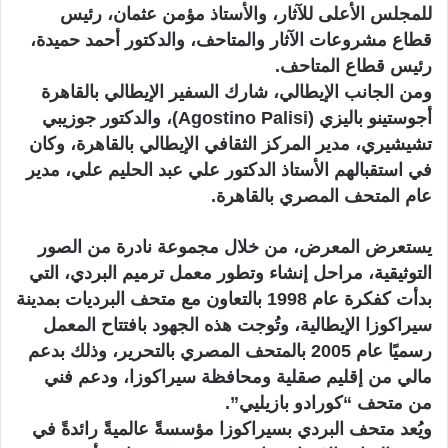
للمجلس الأعلى للآثار، والأستاذ مؤمن عثمان، رئيس
قطاع مشروعات الآثار والمتاحف، والدكتور أحمد حميدة،
رئيس قطاع المتاحف.
ومن الجانب الإيطالي، شارك السفير الإيطالي بالقاهرة
أجوستينو باليزي (Agostino Palisi)، والدكتور جوزيبي
تشيشيري، مدير المركز الثقافي الإيطالي بالقاهرة، وكان
في استقبالهم الأستاذ الدكتور علي عبد الحليم علي، مدير
عام المتحف المصري بالقاهرة.
يستعرض المعرض، من خلال مجموعة نادرة من الصور
التوثيقية، مراحل إنشاء وتطور معمل ترميم البردي، التي
بدأت كفكرة عام 1998 بالتعاون مع متحف البرديات بمدينة
سيراكوزا الإيطالية، وتُوجت هذه الجهود بافتتاح المعمل
رسميًا عام 2005 بالمتحف المصري بالتحرير، وذلك بدعم
مالي من إقليم صقلية ومحافظة سيراكوزا، ودعم فني
من متحف “كورادو بازيليي”.
ويُعد متحف البردي بسيراكوزا مؤسسةً عالميةً رائدةً في