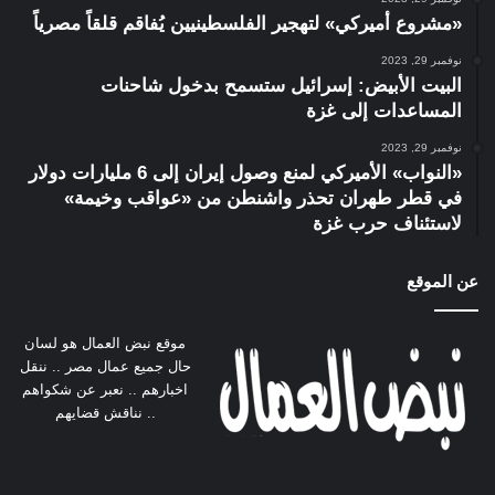
«مشروع أميركي» لتهجير الفلسطينيين يُفاقم قلقاً مصرياً
نوفمبر 29, 2023
البيت الأبيض: إسرائيل ستسمح بدخول شاحنات
المساعدات إلى غزة
نوفمبر 29, 2023
«النواب» الأميركي لمنع وصول إيران إلى 6 مليارات دولار
في قطر طهران تحذر واشنطن من «عواقب وخيمة»
لاستئناف حرب غزة
عن الموقع
موقع نبض العمال هو لسان
حال جميع عمال مصر .. ننقل
اخبارهم .. نعبر عن شكواهم
.. نناقش قضايهم