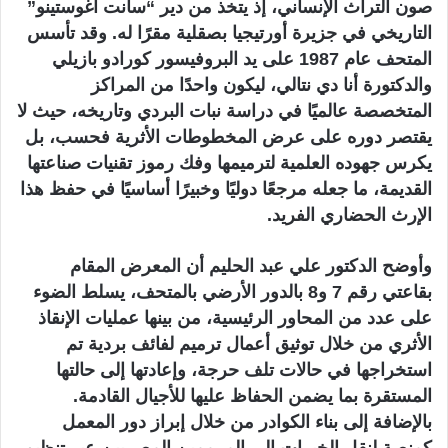
صون التراث الإنساني، إذ يتخذ من دير “سانت أغوستينو”
التاريخي في جزيرة أورتيجيا بصقلية مقرًا له. وقد تأسس
المتحف عام 1987 على يد البروفيسور كورادو بازيلي
والدكتورة أنا دي نتالي، ليكون واحدًا من المراكز
المتخصصة عالميًا في دراسة نبات البردي وتاريخه، حيث لا
يقتصر دوره على عرض المخطوطات الأثرية فحسب، بل
يكرس جهوده العلمية لترميمها وفك رموز تقنيات صناعتها
القديمة، ما جعله مرجعًا دوليًا وخبيرًا أساسيًا في حفظ هذا
الإرث الحضاري الفريد.
وأوضح الدكتور علي عبد الحليم أن المعرض المقام
بقاعتي رقم 7 و8 بالدور الأرضي بالمتحف، يسلط الضوء
على عدد من المحاور الرئيسية، من بينها عمليات الإنقاذ
الأثري من خلال توثيق أعمال ترميم لفائف بردية تم
استخراجها في حالات تلف حرجة، وإعادتها إلى حالتها
المستقرة بما يضمن الحفاظ عليها للأجيال القادمة.
بالإضافة إلى بناء الكوادر من خلال إبراز دور المعمل