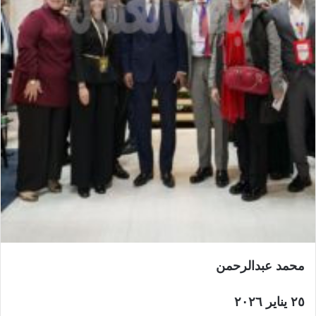
ن
ي
ا
محمد عبدالرحمن
٢٥ يناير ٢٠٢٦