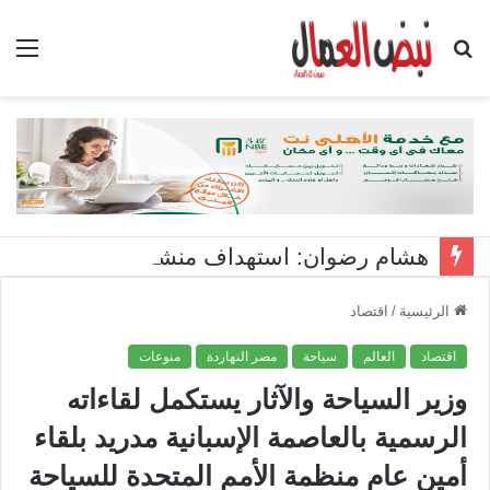
بحث
الق
عن
هشام رضوان: استهداف منشآت بميناء دمياط اعتداء على أمن الوطن
الرئيسية
/
اقتصاد
اقتصاد
العالم
سياحة
مصر النهاردة
منوعات
وزير السياحة والآثار يستكمل لقاءاته
الرسمية بالعاصمة الإسبانية مدريد بلقاء
أمين عام منظمة الأمم المتحدة للسياحة