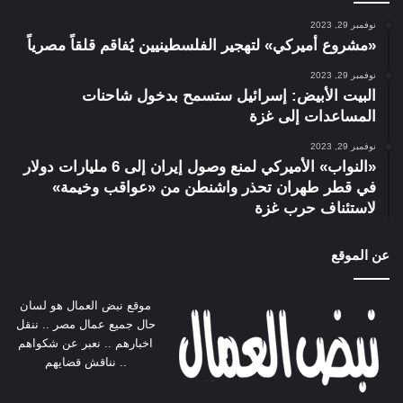
نوفمبر 29, 2023
«مشروع أميركي» لتهجير الفلسطينيين يُفاقم قلقاً مصرياً
نوفمبر 29, 2023
البيت الأبيض: إسرائيل ستسمح بدخول شاحنات
المساعدات إلى غزة
نوفمبر 29, 2023
«النواب» الأميركي لمنع وصول إيران إلى 6 مليارات دولار
في قطر طهران تحذر واشنطن من «عواقب وخيمة»
لاستئناف حرب غزة
عن الموقع
موقع نبض العمال هو لسان
حال جميع عمال مصر .. ننقل
اخبارهم .. نعبر عن شكواهم
.. نناقش قضايهم