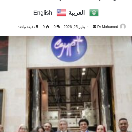
العربية
English
Dr Mohamed
أ
يناير 25, 2026
0
9
دقيقة واحدة
ر
س
ل
ب
ر
ي
د
ا
إ
ل
ك
ت
ر
و