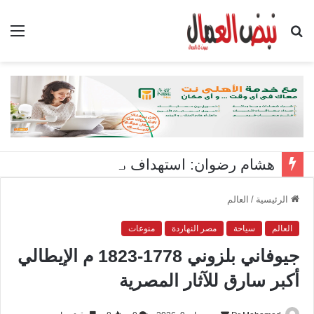
بحث
الق
عن
هشام رضوان: استهداف منشآت بميناء دمياط اعتداء على أمن الوطن
الرئيسية
/
العالم
العالم
سياحة
مصر النهاردة
منوعات
جيوفاني بلزوني 1778-1823 م الإيطالي
أكبر سارق للآثار المصرية