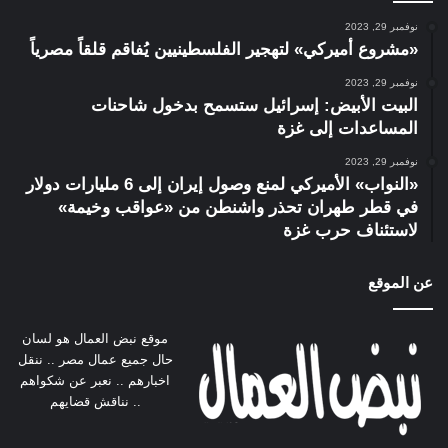
نوفمبر 29, 2023
«مشروع أميركي» لتهجير الفلسطينيين يُفاقم قلقاً مصرياً
نوفمبر 29, 2023
البيت الأبيض: إسرائيل ستسمح بدخول شاحنات
المساعدات إلى غزة
نوفمبر 29, 2023
«النواب» الأميركي لمنع وصول إيران إلى 6 مليارات دولار
في قطر طهران تحذر واشنطن من «عواقب وخيمة»
لاستئناف حرب غزة
عن الموقع
موقع نبض العمال هو لسان
حال جميع عمال مصر .. ننقل
اخبارهم .. نعبر عن شكواهم
.. نناقش قضايهم