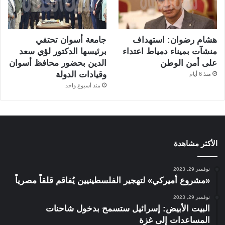
هشام رضوان: استهداف
جامعة أسوان تحتفي
منشآت بميناء دمياط اعتداء
برئيسها الدكتور لؤي سعد
على أمن الوطن
الدين بحضور محافظ أسوان
وقيادات الدولة
منذ 6 أيام
منذ أسبوع واحد
الأكثر مشاهدة
نوفمبر 29, 2023
«مشروع أميركي» لتهجير الفلسطينيين يُفاقم قلقاً مصرياً
نوفمبر 29, 2023
البيت الأبيض: إسرائيل ستسمح بدخول شاحنات
المساعدات إلى غزة