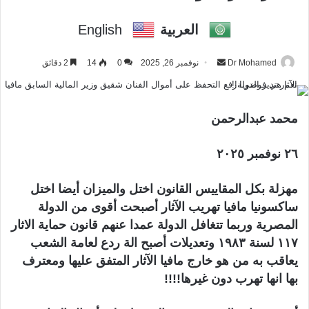
العربية
English
Dr Mohamed
أ
نوفمبر 26, 2025
0
14
2 دقائق
ر
س
ل
محمد عبدالرحمن
ب
ر
٢٦ نوفمبر ٢٠٢٥
ي
د
مهزلة بكل المقاييس القانون اختل والميزان أيضا اختل
ا
ساكسونيا مافيا تهريب الآثار أصبحت أقوى من الدولة
إ
المصرية وربما تتغافل الدولة عمدا عنهم قانون حماية الاثار
ل
١١٧ لسنة ١٩٨٣ وتعديلات أصبح الة ردع لعامة الشعب
ك
يعاقب به من هو خارج مافيا الآثار المتفق عليها ومعترف
ت
بها انها تهرب دون غيرها!!!!
ر
و