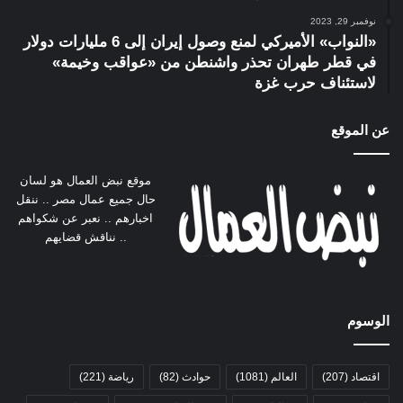
نوفمبر 29, 2023
«النواب» الأميركي لمنع وصول إيران إلى 6 مليارات دولار
في قطر طهران تحذر واشنطن من «عواقب وخيمة»
لاستئناف حرب غزة
عن الموقع
موقع نبض العمال هو لسان
حال جميع عمال مصر .. ننقل
اخبارهم .. نعبر عن شكواهم
.. نناقش قضايهم
الوسوم
اقتصاد
(207)
العالم
(1081)
حوادث
(82)
رياضة
(221)