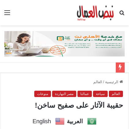
بحث
الق
عن
الرئيسية
/
العالم
العالم
سياحة
عمالنا
مصر النهاردة
منوعات
حقيبة الآثار على صفيح ساخن!
العربية
English