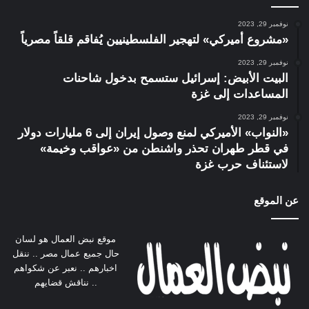
نوفمبر 29, 2023
«مشروع أميركي» لتهجير الفلسطينيين يُفاقم قلقاً مصرياً
نوفمبر 29, 2023
البيت الأبيض: إسرائيل ستسمح بدخول شاحنات
المساعدات إلى غزة
نوفمبر 29, 2023
«النواب» الأميركي لمنع وصول إيران إلى 6 مليارات دولار
في قطر طهران تحذر واشنطن من «عواقب وخيمة»
لاستئناف حرب غزة
عن الموقع
موقع نبض العمال هو لسان
حال جميع عمال مصر .. ننقل
اخبارهم .. نعبر عن شكواهم
.. نناقش قضايهم