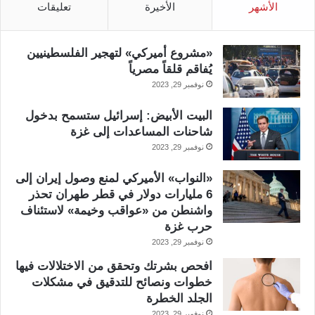
الأشهر
الأخيرة
تعليقات
«مشروع أميركي» لتهجير الفلسطينيين
يُفاقم قلقاً مصرياً
نوفمبر 29, 2023
البيت الأبيض: إسرائيل ستسمح بدخول
شاحنات المساعدات إلى غزة
نوفمبر 29, 2023
«النواب» الأميركي لمنع وصول إيران إلى
6 مليارات دولار في قطر طهران تحذر
واشنطن من «عواقب وخيمة» لاستئناف
حرب غزة
نوفمبر 29, 2023
افحص بشرتك وتحقق من الاختلالات فيها
خطوات ونصائح للتدقيق في مشكلات
الجلد الخطرة
نوفمبر 29, 2023