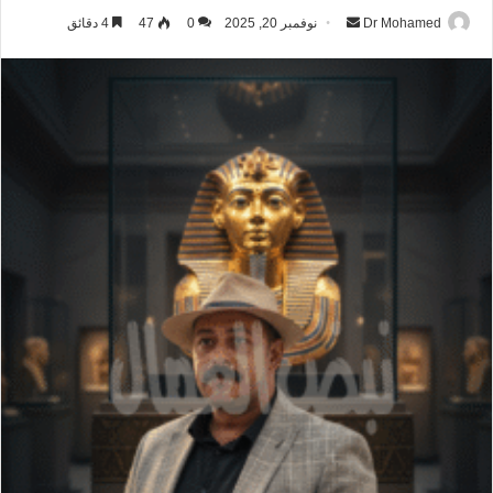
Dr Mohamed
أ
نوفمبر 20, 2025
0
47
4 دقائق
ر
س
ل
ب
ر
ي
د
ا
إ
ل
ك
ت
ر
و
ن
ي
ا