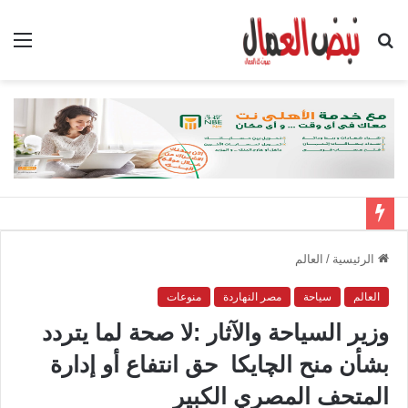
بحث
الق
عن
الرئيسية
/
العالم
العالم
سياحة
مصر النهاردة
منوعات
وزير السياحة والآثار :لا صحة لما يتردد
بشأن منح الچايكا حق انتفاع أو إدارة
المتحف المصري الكبير