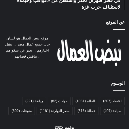
في قطر طهران تحذر واشنطن من «عواقب وخيمة»
لاستئناف حرب غزة
عن الموقع
موقع نبض العمال هو لسان
حال جميع عمال مصر .. ننقل
اخبارهم .. نعبر عن شكواهم
.. نناقش قضايهم
الوسوم
اقتصاد
(207)
العالم
(1081)
حوادث
(82)
رياضة
(221)
سياحة
(407)
عمالنا
(516)
مصر النهاردة
(1181)
منوعات
(602)
نوفمبر 2025