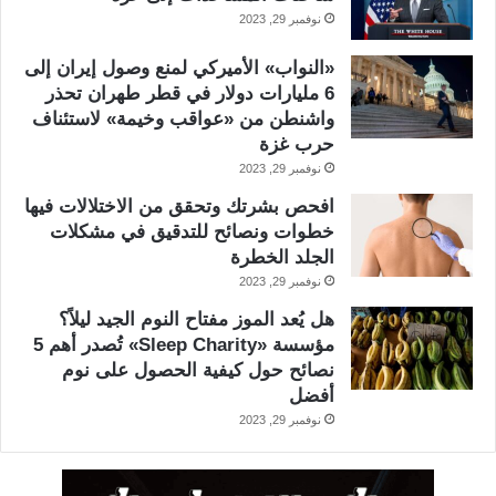
نوفمبر 29, 2023
«النواب» الأميركي لمنع وصول إيران إلى
6 مليارات دولار في قطر طهران تحذر
واشنطن من «عواقب وخيمة» لاستئناف
حرب غزة
نوفمبر 29, 2023
افحص بشرتك وتحقق من الاختلالات فيها
خطوات ونصائح للتدقيق في مشكلات
الجلد الخطرة
نوفمبر 29, 2023
هل يُعد الموز مفتاح النوم الجيد ليلاً؟
مؤسسة «Sleep Charity» تُصدر أهم 5
نصائح حول كيفية الحصول على نوم
أفضل
نوفمبر 29, 2023