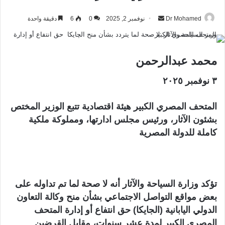
Dr Mohamed
أ
نوفمبر 2, 2025
0
6
دقيقة واحدة
ر
س
ل
محمد عبدالرحمن
ب
ر
٣ نوفمبر ٢٠٢٥
ي
د
المتحف المصري الكبير هيئة اقتصادية تتبع الوزير المختص
ا
بشئون الآثار، ورئيس مجلس ادارتها، ومملوكة ملكية
إ
كاملة للدولة المصرية
ل
ك
ت
ر
تؤكد وزارة السياحة والآثار أنه لا صحة لما تم تداوله على
و
بعض مواقع التواصل الاجتماعي بشأن منح وكالة التعاون
ن
الدولي اليابانية (الجايكا) حق انتفاع أو إدارة المتحف
ي
المصري الكبير لمدة عشر سنوات، مقابل القرضين
ا