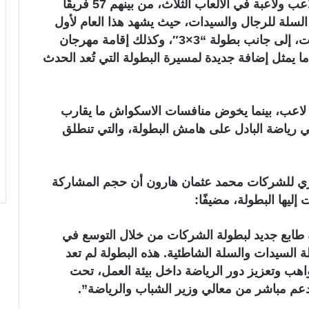
وتشهد البطولة مشاركة ضخمة تقارب 5000 لاعب ولاعبة في الألعاب الثلاث، من بينهم 57 فريقًا
ت كرة السلة للرجال والسيدات، حيث يشهد هذا العام لأول
مرة في تاريخ البطولة تنظيم منافسات للسيدات، إلى جانب بطولة “3×3″، وكذلك إقامة مهرجان
 يمثل إضافة جديدة لمسيرة البطولة التي تُعد الحدث
ما يشارك في منافسات الشطرنج نحو 1500 لاعب، بينما يخوض منافسات الاسكواش ما يقارب
 في رياضة البادل على هامش البطولة، والتي تنطلق
مصري للشركات محمد عثمان هارون أن حجم المشاركة
ليها البطولة، مضيفًا:
طابع جديد لبطولة الشركات من خلال التوسع في
 السيدات والسلة الشاطئية. هذه البطولة لم تعد
هب وتعزيز دور الرياضة داخل بيئة العمل، تحت
عم مباشر من معالي وزير الشباب والرياضة”.