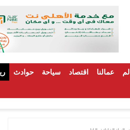
لم
عمالنا
اقتصاد
سياحة
حوادث
ري
هشام رضوان: استهداف منشآت بميناء دمياط اعتداء على أمن 
والسلة الشاطئية والبادل