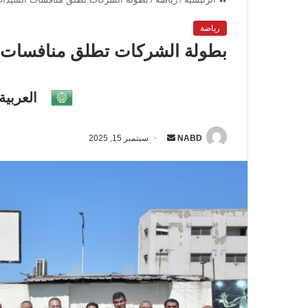
رياضة
بطولة الشركات تطلق منافسات ال
العربية
NABD
أ
سبتمبر 15, 2025
ر
س
ل
ب
ر
ي
د
ا
إ
ل