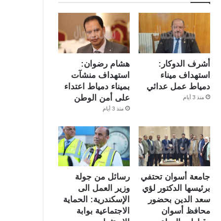
أشرف الدوكار:
هشام رضوان:
استهداف ميناء
استهداف منشآت
دمياط عمل عدائي
بميناء دمياط اعتداء
على أمن الوطن
منذ 3 أيام
منذ 3 أيام
جامعة أسوان تحتفي
رسائل من جولة
برئيسها الدكتور لؤي
وزير العمل الى
سعد الدين بحضور
الإسكندرية: الحماية
محافظ أسوان
الاجتماعية بوابة