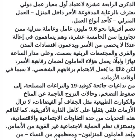
ا
الذكرى الرابعة عشرة لاعتماد أول معيار عمل دولي
يعترف بالرعاية المدفوعة الأجر داخل المنزل – العمل
المنزلي – كأحد أنواع العمل.
تضم أفريقيا نحو 9.6 مليون عامل وعاملة منزلية ممن
تجاوزوا سن الخامسة عشرة، وهم يساهمون في إعالة
عددًا لا يحصى من الأسر ويدعمون اقتصادات المدن
والقرى والمجتمعات الريفية بصمت. وعلى مدار الساعة
نهارًا وليلًا، يعمل هؤلاء العاملون لضمان رفاهية الأسر،
لكن غالبًا ما يُغفل الاهتمام برفاههم الشخصي، لا سيما في
أوقات الأزمات.
من تداعيات جائحة كوفيد-19 والنزاعات المسلحة، إلى
ضغوط التضخم، وحالات النزوح الناجمة عن المناخ
والكوارث الطبيعية مثل الجفاف أو الفيضانات، لا تزال
الأزمات تلقي بثقلها على كاهل القارة الأفريقية. كما تُفاقم
هذه التحديات من حدة التفاوتات الاجتماعية والاقتصادية،
وتستنزف نظم الحماية الاجتماعية غير القوية من الأساس.
ويُعد العاملون المنزليون– ومعظمهم من النساء – من