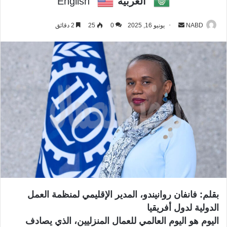
العربية
English
NABD
أ
يونيو 16, 2025
0
25
2 دقائق
ر
س
ل
ب
ر
ي
د
ا
إ
ل
ك
ت
ر
بقلم: فانفان روانيندو، المدير الإقليمي لمنظمة العمل
و
الدولية لدول أفريقيا
ن
اليوم هو اليوم العالمي للعمال المنزليين، الذي يصادف
ي