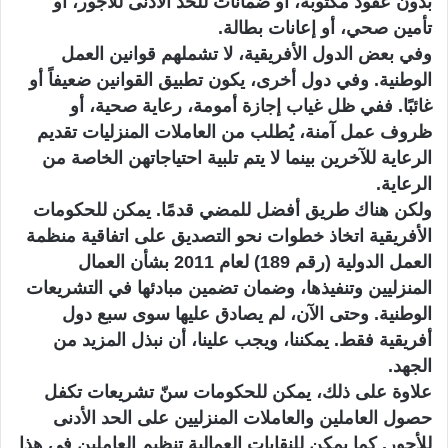
بدون عقود مكتوبة، أو ضمانات للحد الأدنى للأجور، أو
تأمين صحي، أو إعانات بطالة.
وفي بعض الدول الأفريقية، لا تشملهم قوانين العمل
الوطنية. وفي دول أخرى، يكون تطبيق القوانين ضعيفاً أو
غائبًا. ففي ظل غياب إجازة أمومة، رعاية صحية، أو
ظروف عمل آمنة، يُطلب من العاملات المنزليات تقديم
الرعاية للآخرين بينما لا يتم تلبية احتياجاتهن الخاصة من
الرعاية.
ولكن هناك طريق أفضل للمضي قدمًا. يمكن للحكومات
الأفريقية اتخاذ خطوات نحو التصديق على اتفاقية منظمة
العمل الدولية (رقم 189) لعام 2011 بشأن العمال
المنزليين وتنفيذها، وضمان تضمين مبادئها في التشريعات
الوطنية. وحتى الآن، لم يصادق عليها سوى سبع دول
أفريقية فقط. يمكننا، ويجب علينا، أن نبذل المزيد من
الجهد.
علاوة على ذلك، يمكن للحكومات سنّ تشريعات تكفل
حصول العاملين والعاملات المنزليين على الحد الأدنى
للأجور. كما يمكن للنقابات العمالية تنظيم العاملين في هذا