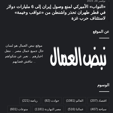
نوفمبر 29, 2023
«النواب» الأميركي لمنع وصول إيران إلى 6 مليارات دولار
في قطر طهران تحذر واشنطن من «عواقب وخيمة»
لاستئناف حرب غزة
عن الموقع
موقع نبض العمال هو لسان
حال جميع عمال مصر .. ننقل
اخبارهم .. نعبر عن شكواهم
.. نناقش قضايهم
الوسوم
اقتصاد
(207)
العالم
(1081)
حوادث
(82)
رياضة
(221)
سياحة
(407)
عمالنا
(516)
مصر النهاردة
(1181)
منوعات
(601)