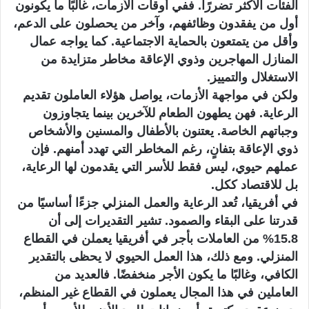
الفئات الأكثر تضررًا. ففي أوقات الأزمات، غالبًا ما يكونون
أول من يفقدون وظائفهم، وآخر من يحصلون على الدعم،
وأقل من يتمتعون بالحماية الاجتماعية. كما يواجه عمال
المنازل المهاجرين وذوي الإعاقة مخاطر متزايدة من
الاستغلال والتمييز.
ولكن في مواجهة الأزمات، يواصل هؤلاء العاملون تقديم
الرعاية. فهن يطهون الطعام للآخرين بينما يتجاوزون
وجباتهم الخاصة. يعتنون بالأطفال والمسنين والأشخاص
ذوي الإعاقة بتفانٍ، رغم المخاطر التي تهدد أمنهم. فإن
عملهم حيوي، ليس فقط للأسر التي يقدمون لها الرعاية،
بل للاقتصاد ككل.
في أفريقيا، تُعد الرعاية والعمل المنزلي جزءًا أساسيًا من
قدرتنا على البقاء والصمود. تشير التقديرات إلى أن
15.8% من العاملات بأجر في أفريقيا يعملن في القطاع
المنزلي. ومع ذلك، هذا العمل الحيوي لا يحظى بالتقدير
الكافي، وغالبًا ما يكون الأجر منخفضًا. فالعديد من
العاملين في هذا المجال يعملون في القطاع غير المنظم،