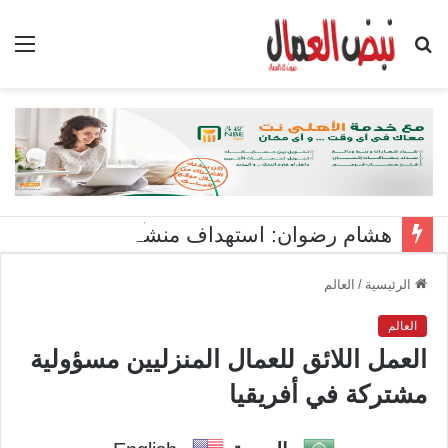
بحث
الق
عن
هشام رضوان: استهداف منشآت بميناء دمياط اعتداء على أمن الوطن
الرئيسية
/
العالم
العالم
العمل اللائق للعمال المنزليين مسؤولية
مشتركة في أفريقيا