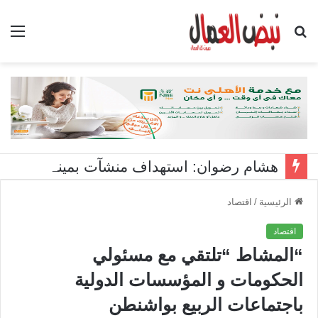
بحث
الق
عن
هشام رضوان: استهداف منشآت بميناء دمياط اعتداء على أمن الوطن
الرئيسية
/
اقتصاد
اقتصاد
“المشاط “تلتقي مع مسئولي
الحكومات و المؤسسات الدولية
باجتماعات الربيع بواشنطن