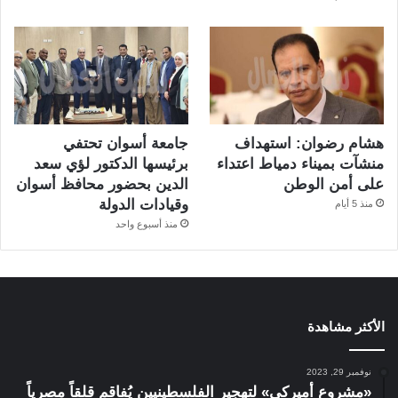
هشام رضوان: استهداف
جامعة أسوان تحتفي
منشآت بميناء دمياط اعتداء
برئيسها الدكتور لؤي سعد
على أمن الوطن
الدين بحضور محافظ أسوان
وقيادات الدولة
منذ 5 أيام
منذ أسبوع واحد
الأكثر مشاهدة
نوفمبر 29, 2023
«مشروع أميركي» لتهجير الفلسطينيين يُفاقم قلقاً مصرياً