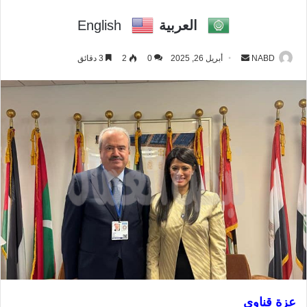
العربية
English
NABD
أ
أبريل 26, 2025
0
2
3 دقائق
ر
س
ل
ب
ر
ي
د
ا
إ
ل
ك
ت
ر
و
عزة قناوي
ن