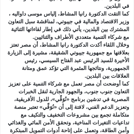
في البلدين.
كما التقت الدكتورة رانيا المشاط، إلياس موسى داواليه ،
وزير الاقتصاد والمالية في جيبوتي، لمناقشة سبل التعاون
المشترك بين البلدين، يأتي ذلك في إطار لقاءاتها الثنائية
مع شركاء التنمية متعددي الأطراف والثنائيين.
وخلال اللقاء أكدت الدكتورة رانيا المشاط، أن مصر تعتز
بعلاقتها مع جمهورية جيبوتي الشقيقة، مشيرة إلى الزيارة
الأخيرة للسيد الرئيس عبد الفتاح السيسي، رئيس
الجمهورية، ونتائجها المثمرة التي تؤكد عمق ومتانة
العلاقات بين البلدين.
كما أوضحت أن مصر تعمل مع شركاء التنمية على تعزيز
التعاون جنوب جنوب، والجهود الجارية لنقل الخبرات
المصرية في تدشين برنامج «نُوَفِّي»، للدول الأفريقية،
وتعزيز الدعم الفني، لافتة إلى أن «نُوَفِّي» تعتبر منصة
متكاملة تجمع بين مشروعات التخفيف والتكيف مع
تداعيات التغيرات المناخية، وتحقق الأمن المائي والغذائي
وأمن الطاقة، وتعمل على إتاحة أدوات التمويل المبتكرة