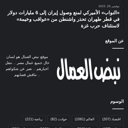
نوفمبر 29, 2023
«النواب» الأميركي لمنع وصول إيران إلى 6 مليارات دولار
في قطر طهران تحذر واشنطن من «عواقب وخيمة»
لاستئناف حرب غزة
عن الموقع
موقع نبض العمال هو لسان
حال جميع عمال مصر .. ننقل
اخبارهم .. نعبر عن شكواهم
.. نناقش قضايهم
الوسوم
اقتصاد
(207)
العالم
(1081)
حوادث
(82)
رياضة
(221)