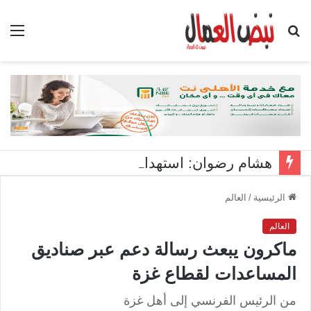
بحث
الق
عن
هشام رضوان: استهداف منشآت بميناء دمياط اعتداء على أمن الوطن
الرئيسية
/
العالم
العالم
ماكرون يبعث رسالة دعم عبر صناديق
المساعدات لقطاع غزة
من الرئيس الفرنسي إلى أهل غزة