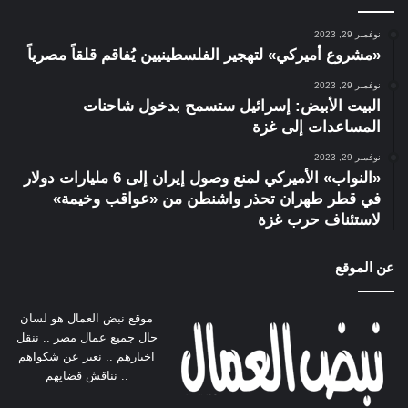
نوفمبر 29, 2023
«مشروع أميركي» لتهجير الفلسطينيين يُفاقم قلقاً مصرياً
نوفمبر 29, 2023
البيت الأبيض: إسرائيل ستسمح بدخول شاحنات
المساعدات إلى غزة
نوفمبر 29, 2023
«النواب» الأميركي لمنع وصول إيران إلى 6 مليارات دولار
في قطر طهران تحذر واشنطن من «عواقب وخيمة»
لاستئناف حرب غزة
عن الموقع
موقع نبض العمال هو لسان
حال جميع عمال مصر .. ننقل
اخبارهم .. نعبر عن شكواهم
.. نناقش قضايهم