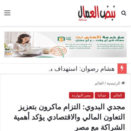
بحث
الق
عن
هشام رضوان: استهداف منشآت بميناء دمياط اعتداء على أمن الوطن
الرئيسية
/
العالم
العالم
عمالنا
مصر النهاردة
مجدي البدوي: التزام ماكرون بتعزيز
التعاون المالي والاقتصادي يؤكد أهمية
الشراكة مع مصر