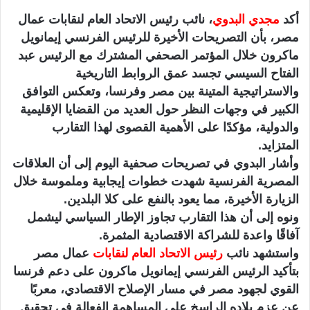
ن
أكد
مجدي البدوي
، نائب رئيس الاتحاد العام لنقابات عمال
ي
مصر، بأن التصريحات الأخيرة للرئيس الفرنسي إيمانويل
ا
ماكرون خلال المؤتمر الصحفي المشترك مع الرئيس عبد
الفتاح السيسي تجسد عمق الروابط التاريخية
والاستراتيجية المتينة بين مصر وفرنسا، وتعكس التوافق
الكبير في وجهات النظر حول العديد من القضايا الإقليمية
والدولية، مؤكدًا على الأهمية القصوى لهذا التقارب
المتزايد.
وأشار البدوي في تصريحات صحفية اليوم إلى أن العلاقات
المصرية الفرنسية شهدت خطوات إيجابية وملموسة خلال
الزيارة الأخيرة، مما يعود بالنفع على كلا البلدين.
ونوه إلى أن هذا التقارب تجاوز الإطار السياسي ليشمل
آفاقًا واعدة للشراكة الاقتصادية المثمرة.
واستشهد نائب
رئيس الاتحاد العام لنقابات
عمال مصر
بتأكيد الرئيس الفرنسي إيمانويل ماكرون على دعم فرنسا
القوي لجهود مصر في مسار الإصلاح الاقتصادي، معربًا
عن عزم بلاده الراسخ على المساهمة الفعالة في تحقيق