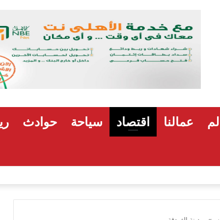
لم
عمالنا
اقتصاد
سياحة
حوادث
ري
هشام رضوان: استهداف منشآت بميناء دمياط اعتداء
وس» بمدينة الغردقة