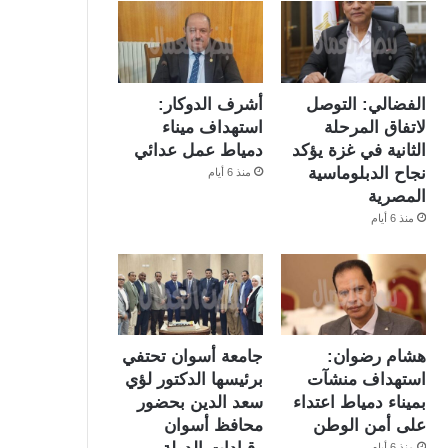
الفضالي: التوصل
أشرف الدوكار:
لاتفاق المرحلة
استهداف ميناء
الثانية في غزة يؤكد
دمياط عمل عدائي
نجاح الدبلوماسية
منذ 6 أيام
المصرية
منذ 6 أيام
هشام رضوان:
جامعة أسوان تحتفي
استهداف منشآت
برئيسها الدكتور لؤي
بميناء دمياط اعتداء
سعد الدين بحضور
على أمن الوطن
محافظ أسوان
منذ 6 أيام