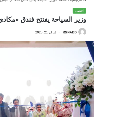
اقتصاد
وزير السياحة يفتتح فندق «مكادي
NABD
أ
فبراير 21, 2025
ر
س
ل
ب
ر
ي
د
ا
إ
ل
ك
ت
ر