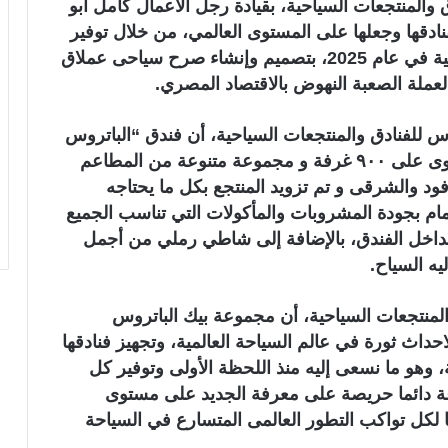
والمنتجعات السياحية، بقيادة رجل الأعمال كامل أبو
دقها وجعلها على المستوى العالمي، من خلال توفير
كل ما يحتاج إليه السياح، وتكرار تجربة مرة ثانية في عام 2025، بتصميم وإنشاء صرح سياحى عملاق
لعملة الصعبة النهوض بالاقتصاد المصري.
 للفنادق والمنتجعات السياحية، أن فندق “الباتروس
مكادي” باطلالة مباشرة على البحر الاحمر يحتوى على ٩٠٠ غرفة و مجموعة متنوعة من المطاعم
د والشرقى و تم تزويد المنتجع بكل ما يحتاجه
مام بجودة المشروبات والمأكولات التي تناسب الجميع
داخل الفندق، بالإضافة إلى شاطي رملي من أجمل
يه السياح.
لمنتجعات السياحية، أن مجموعة بيك الباتروس
احداث ثورة في عالم السياحة العالمية، وتجهيز فنادقها
 وهو ما نسعى إليه منذ اللحظة الأولى وتوفير كل
عة دائما حريصة على معرفة الجديد على مستوى
ا لكل تواكب التطور العالمى المتسارع في السياحة