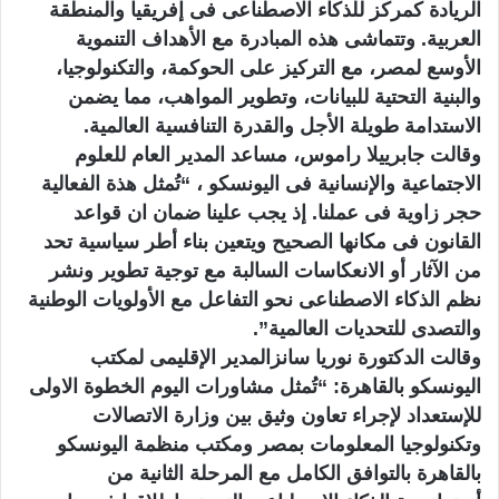
الريادة كمركز للذكاء الاصطناعى فى إفريقيا والمنطقة
العربية. وتتماشى هذه المبادرة مع الأهداف التنموية
الأوسع لمصر، مع التركيز على الحوكمة، والتكنولوجيا،
والبنية التحتية للبيانات، وتطوير المواهب، مما يضمن
الاستدامة طويلة الأجل والقدرة التنافسية العالمية.
وقالت جابرييلا راموس، مساعد المدير العام للعلوم
الاجتماعية والإنسانية فى اليونسكو ، “تُمثل هذة الفعالية
حجر زاوية فى عملنا. إذ يجب علينا ضمان ان قواعد
القانون فى مكانها الصحيح ويتعين بناء أطر سياسية تحد
من الآثار أو الانعكاسات السالبة مع توجية تطوير ونشر
نظم الذكاء الاصطناعى نحو التفاعل مع الأولويات الوطنية
والتصدى للتحديات العالمية”.
وقالت الدكتورة نوريا سانزالمدير الإقليمى لمكتب
اليونسكو بالقاهرة: “تُمثل مشاورات اليوم الخطوة الاولى
للإستعداد لإجراء تعاون وثيق بين وزارة الاتصالات
وتكنولوجيا المعلومات بمصر ومكتب منظمة اليونسكو
بالقاهرة بالتوافق الكامل مع المرحلة الثانية من