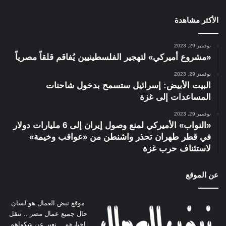
الأكثر مشاهدة
نوفمبر 29, 2023
«مشروع أميركي» لتهجير الفلسطينيين يُفاقم قلقاً مصرياً
نوفمبر 29, 2023
البيت الأبيض: إسرائيل ستسمح بدخول شاحنات
المساعدات إلى غزة
نوفمبر 29, 2023
«النواب» الأميركي لمنع وصول إيران إلى 6 مليارات دولار
في قطر طهران تحذر واشنطن من «عواقب وخيمة»
لاستئناف حرب غزة
عن الموقع
موقع نبض العمال هو لسان
حال جميع عمال مصر .. ننقل
اخبارهم .. نعبر عن شكواهم