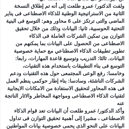
ولفت الدكتور/ عمرو طلعت إلى أنه تم إطلاق النسخة
الثانية من الاستراتيجية الوطنية للذكاء الاصطناعى فى يناير
الماضى والتى ترتكز على 6 محاور وهم: التوسع فى البنية
التحتية الحوسبية، ثانيا: البيانات وذلك من خلال تحقيق
التوازن بين تمكين الشركات العاملة فى الذكاء
الاصطناعى من الحصول على البيانات بما يمكنهم من
تطوير تطبيقات الذكاء الاصطناعي مع حماية خصوصية
البيانات. ثالثا: التدريب وتوسيع قاعدة المهارات، رابعا:
التوسع فى بناء التطبيقات باستخدام هذه التقنيات،
وخامسا: رفع الوعى المجتمعى حول هذه التقنيات ودعم
الشركات الناشئة، وسادسا: بناء إطار حوكمى ينظم العمل
فى هذه المحاور لتحقيق الاستفادة من الامكانات الايجابية
لتقنيات الذكاء الاصطناعى ومواجهة المخاطر والاثار الناتجة
عنه
وأكد الدكتور/ عمرو طلعت أن البيانات تعد قوام الذكاء
الاصطناعى ، مشيرا إلى أهمية تحقيق التوازن فى تداول
البيانات على النحو الذى يحمى خصوصية بيانات المواطنين