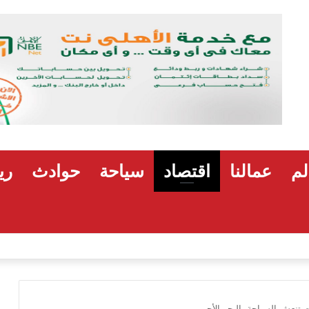
لم
عمالنا
اقتصاد
سياحة
حوادث
ري