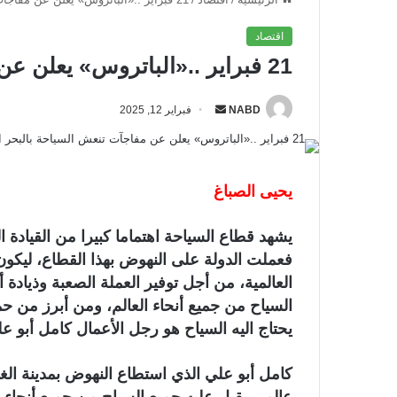
اقتصاد
21 فبراير ..«الباتروس» يعلن عن مفاجآت تنعش السياحة بالبحر الأحمر
NABD
أ
فبراير 12, 2025
ر
س
ل
يحيى الصباغ
ب
ر
يشهد قطاع السياحة اهتماما كبيرا من القيادة ا
ي
فعملت الدولة على النهوض بهذا القطاع، ليكون
د
ا
العالمية، من أجل توفير العملة الصعبة وذياد
إ
السياح من جميع أنحاء العالم، ومن أبرز من ح
ل
يحتاج اليه السياح هو رجل الأعمال كامل أبو عل
ك
ت
كامل أبو علي الذي استطاع النهوض بمدينة الغ
ر