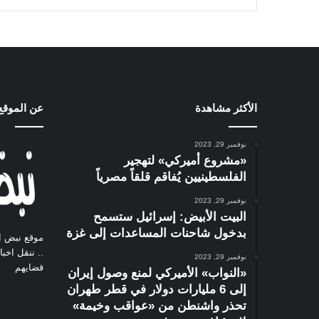
الأكثر مشاهدة
عن الموقع
نوفمبر 29, 2023
«مشروع أميركي» لتهجير
الفلسطينيين يُفاقم قلقاً مصرياً
نوفمبر 29, 2023
البيت الأبيض: إسرائيل ستسمح
بدخول شاحنات المساعدات إلى غزة
موقع نبض ا
.. ننقل اخب
نوفمبر 29, 2023
قضايهم
«النواب» الأميركي لمنع وصول إيران
إلى 6 مليارات دولار في قطر طهران
تحذر واشنطن من «عواقب وخيمة»