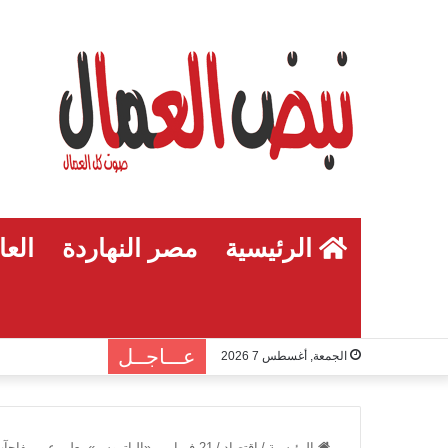
الرئيسية
مصر النهاردة
العا
عـــاجــل
الجمعة, أغسطس 7 2026
الرئيسية
/
اقتصاد
/
21 فبراير ..«الباتروس» يعلن عن مفاجآت تنعش السياحة بالبحر الأحمر