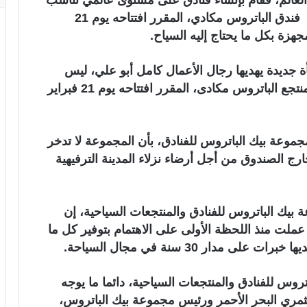
العالم، فقام بإنشاء فنادق على مستوى عالمي تناسب
كافة السياح من جميع أنحاء العالم، لعل أبرزها فندق الباتروس مكادي، المقرر افتتاحه يوم 21
مجهزة بكل ما يحتاج إليه السياح.
أة جديدة يهديها رجال الأعمال كامل أبو علي، ليس
للسياحة المصرية فقط بل للسياحة العالمية، منتجع الباتروس مكادى، المقرر افتتاحه يوم 21 فبراير
موعة بيك الباتروس للفنادق، بأن المجموعة لا تدخر
ارج الصندوق من أجل أرضاء نزلاء المدينة الترفيهية
 بيك الباتروس للفنادق والمنتجعات السياحية، إن
ملت منذ اللحظة الأولى على الاهتمام بتوفير كل ما
مدار 30 سنة في مجال السياحة.
روس للفنادق والمنتجعات السياحية، دائما ما يوجه
مري البحر الأحمر ورئيس مجموعة بيك الباتروس،