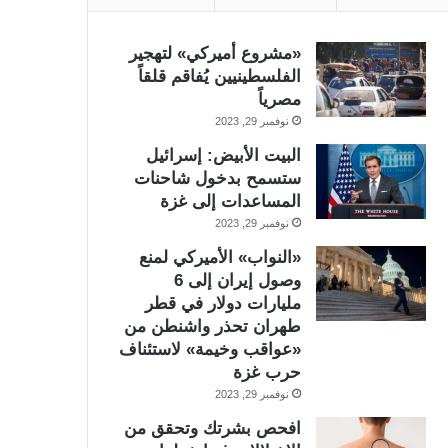
«مشروع أميركي» لتهجير
الفلسطينيين يُفاقم قلقاً
مصرياً
نوفمبر 29, 2023
البيت الأبيض: إسرائيل
ستسمح بدخول شاحنات
المساعدات إلى غزة
نوفمبر 29, 2023
«النواب» الأميركي لمنع
وصول إيران إلى 6
مليارات دولار في قطر
طهران تحذر واشنطن من
«عواقب وخيمة» لاستئناف
حرب غزة
نوفمبر 29, 2023
افحص بشرتك وتحقق من