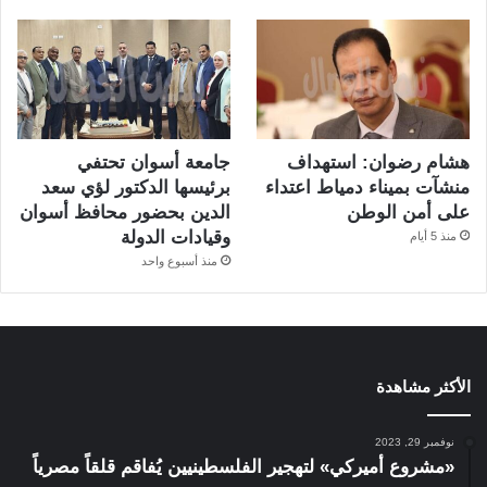
هشام رضوان: استهداف
جامعة أسوان تحتفي
منشآت بميناء دمياط اعتداء
برئيسها الدكتور لؤي سعد
على أمن الوطن
الدين بحضور محافظ أسوان
وقيادات الدولة
منذ 5 أيام
منذ أسبوع واحد
الأكثر مشاهدة
نوفمبر 29, 2023
«مشروع أميركي» لتهجير الفلسطينيين يُفاقم قلقاً مصرياً