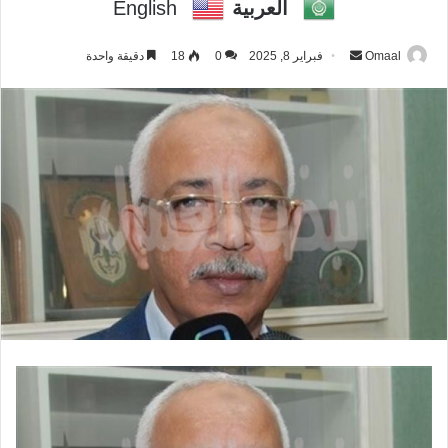
العربية
English
Omaal
أ
فبراير 8, 2025
0
18
دقيقة واحدة
ر
س
ل
ب
ر
ي
د
ا
إ
ل
ك
ت
ر
و
ن
ي