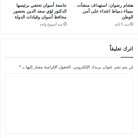
هشام رضوان: استهداف منشآت
جامعة أسوان تحتفي برئيسها
بميناء دمياط اعتداء على أمن
الدكتور لؤي سعد الدين بحضور
الوطن
محافظ أسوان وقيادات الدولة
منذ 5 أيام
منذ أسبوع واحد
اترك تعليقاً
لن يتم نشر عنوان بريدك الإلكتروني.
الحقول الإلزامية مشار إليها بـ
*
ا
ل
ت
ع
ل
ي
ق