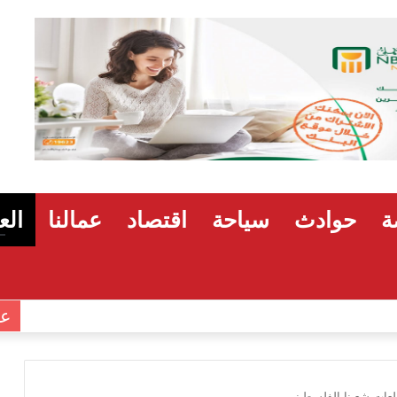
ة
حوادث
سياحة
اقتصاد
عمالنا
الع
عـ
طلعات شعبنا الفلسطيني