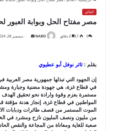
العالم
مصر مفتاح الحل وبوابة العبور ل
0
17
2 دقائق
NABD
أ
ديسمبر 28, 2024
ر
س
ل
بقلم :
ثائر نوفل أبو عطيوي
ب
ر
ي
إن الجهود التي تبذلها جمهورية مصر العربية ف
د
في قطاع غزة، هي جهودة مضنية وجبارة ومشكو
ا
مستمرة بعزم وقوة وارادة نحو تحقيق الهدف ا
إ
ل
الموت المستمر من قصف طائرات ودبابات الاحتل
ك
من مليون ونصف المليون نازح ومشرد في الخي
ت
صعبة للغاية ومعاناة من المجاعة والنقص الحاد
ر