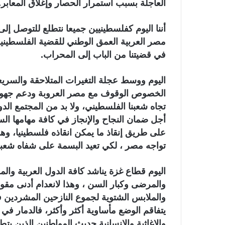
العاجلة بسبب استمرار الحصار وإغلاق المعابر.
و
ن
أننا اليوم كفلسطينيين جميعا نتطلع للتوصل إلى
ي
مصر العربية العمق الوطني للقضية الفلسطينية 
ا
في قضيتنا من الباب إلى المحراب.
اليوم ووسط عجلة التغيرات المتلاحقة والسريع
الخصوص الوقوف مع مصر العروبة ودعم جهودها
تجاه شعبنا الفلسطيني، ولا بد من المجتمع ال
أجل ضمان النجاح والإنجاز في كافة مهامها الس
على طريق إنقاذ ما يمكن انقاذه فلسطينيا، وهذ
تواجه مصر ، لكي تعيد البسمة على شفاه شعبن
اليوم قطاع غزة يناشد كافة الدول العربية والم
والمرضى وكبار السن ، وهذا لانعدام أدنى مقومات
والملابس الشتوية لجموع النازحين المشردين 
يتفاقم الوضع مأساوية أكثر وأكثر، فالدمار في
والاغاثية والإنسانية حديث المواطنين الذين يتط