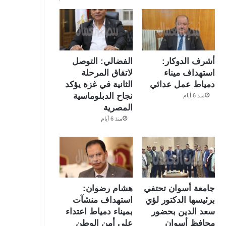
أشرف الدوكار:
الفضالي: التوصل
استهداف ميناء
لاتفاق المرحلة
دمياط عمل عدائي
الثانية في غزة يؤكد
نجاح الدبلوماسية
منذ 6 أيام
المصرية
منذ 6 أيام
جامعة أسوان تحتفي
هشام رضوان:
برئيسها الدكتور لؤي
استهداف منشآت
سعد الدين بحضور
بميناء دمياط اعتداء
محافظ أسوان
على أمن الوطن