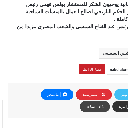
نقابية يوجهون الشكر للمستشار بولس فهمي رئيس
لحكم التاريخي لصالح العمال بالمنشأت السياحية
املة .
الرئيس عبد الفتاح السيسي والشعب المصري مزيدا من
رئيس السيسى
نسخ الرابط
تويتر
بينتيريست
ماسنجر
البريد
طباعة