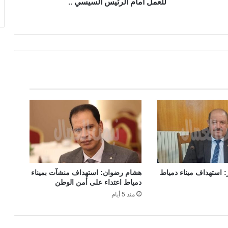
للعمل أمام الرئيس السيسي ..
 استهداف ميناء دمياط
هشام رضوان: استهداف منشآت بميناء
دمياط اعتداء على أمن الوطن
منذ 5 أيام