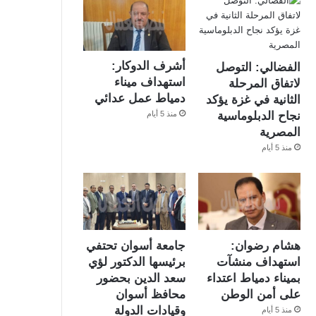
أشرف الدوكار:
الفضالي: التوصل
استهداف ميناء
لاتفاق المرحلة
دمياط عمل عدائي
الثانية في غزة يؤكد
منذ 5 أيام
نجاح الدبلوماسية
المصرية
منذ 5 أيام
هشام رضوان:
جامعة أسوان تحتفي
استهداف منشآت
برئيسها الدكتور لؤي
بميناء دمياط اعتداء
سعد الدين بحضور
على أمن الوطن
محافظ أسوان
وقيادات الدولة
منذ 5 أيام