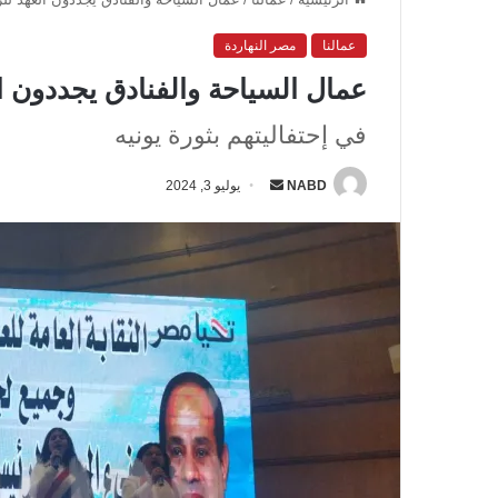
عمالنا
مصر النهاردة
عمال السياحة والفنادق يجددون 
في إحتفاليتهم بثورة يونيه
NABD
أ
يوليو 3, 2024
ر
س
ل
ب
ر
ي
د
ا
إ
ل
ك