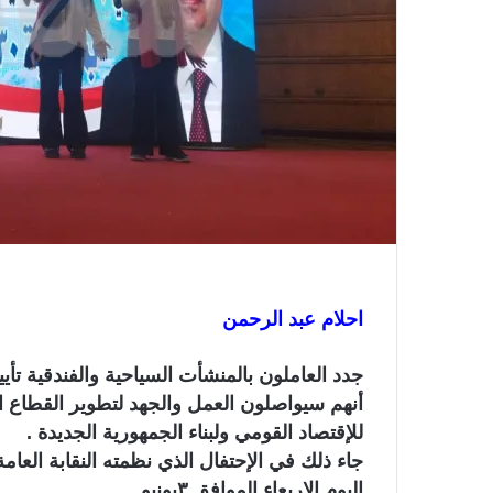
ت
ر
و
ن
ي
ا
احلام عبد الرحمن
جدد العاملون بالمنشأت السياحية والفندقية تأ
أنهم سيواصلون العمل والجهد لتطوير القطاع ا
للإقتصاد القومي ولبناء الجمهورية الجديدة .
جاء ذلك في الإحتفال الذي نظمته النقابة العامة
اليوم الاربعاء الموافق ٣يونيو .