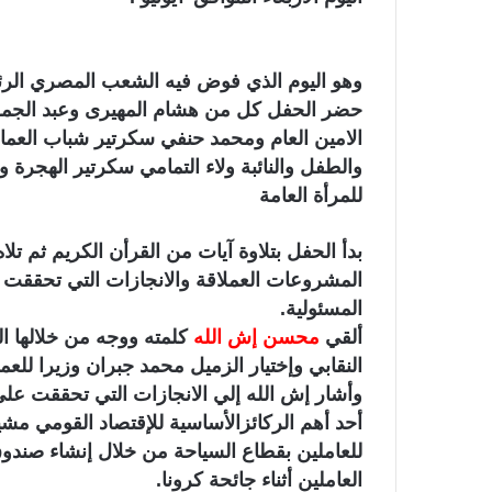
وهو اليوم الذي فوض فيه الشعب المصري الرئيس 
حضر الحفل كل من هشام المهيرى وعبد الجمل 
الامين العام ومحمد حنفي سكرتير شباب العما
والطفل والنائبة ولاء التمامي سكرتير الهجرة و
للمرأة العامة
بدأ الحفل بتلاوة آيات من القرأن الكريم ثم ت
المشروعات العملاقة والانجازات التي تحققت 
المسئولية.
ألقي
محسن إش الله
كلمته ووجه من خلالها الش
النقابي وإختيار الزميل محمد جبران وزيرا للعم
وأشار إش الله إلي الانجازات التي تحققت عل
أحد أهم الركائزالأساسية للإقتصاد القومي مش
للعاملين بقطاع السياحة من خلال إنشاء صندو
العاملين أثناء جائحة كرونا.