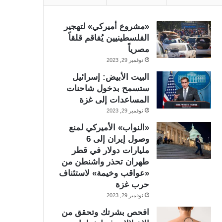
«مشروع أميركي» لتهجير
الفلسطينيين يُفاقم قلقاً
مصرياً
نوفمبر 29, 2023
البيت الأبيض: إسرائيل
ستسمح بدخول شاحنات
المساعدات إلى غزة
نوفمبر 29, 2023
«النواب» الأميركي لمنع
وصول إيران إلى 6
مليارات دولار في قطر
طهران تحذر واشنطن من
«عواقب وخيمة» لاستئناف
حرب غزة
نوفمبر 29, 2023
افحص بشرتك وتحقق من