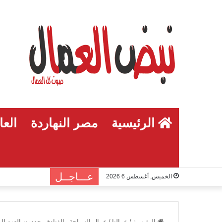
الرئيسية
مصر النهاردة
العا
عـــاجــل
الخميس, أغسطس 6 2026
الرئيسية
/
عمالنا
/
عمال السياحة والفنادق يجددون العهد ل