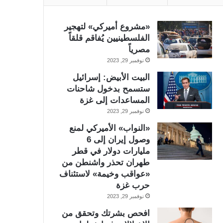
«مشروع أميركي» لتهجير
الفلسطينيين يُفاقم قلقاً
مصرياً
نوفمبر 29, 2023
البيت الأبيض: إسرائيل
ستسمح بدخول شاحنات
المساعدات إلى غزة
نوفمبر 29, 2023
«النواب» الأميركي لمنع
وصول إيران إلى 6
مليارات دولار في قطر
طهران تحذر واشنطن من
«عواقب وخيمة» لاستئناف
حرب غزة
نوفمبر 29, 2023
افحص بشرتك وتحقق من