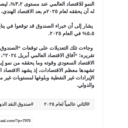
النمو للاقت
له أن يحققه لعام ٢٠٢٥م بعد الاقتصاد الهندي، حيث متوقع له أن يحقق معدل نمو بـ ٦،٥%.
٥،٥% في العام ٢٠٢٥.
وجاءت تلك التعديلات على توقعات “الصندوق” و
تقرير
الاقتصاد السعودي وقوته وما يحققه من نمو إي
تشهدها معظم الاقتصادات، إذ يشهد الاقتصاد الس
الإيرادات غير النفطية وبلوغها لمستويات غير 
والدولي.
الثاني عالمياً لعام ٢٠٢٥
صندوق النقد الدو