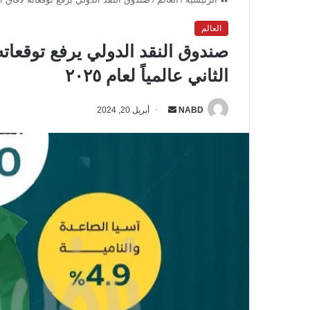
العالم
صندوق النقد الدولي يرفع توقعاته
الثاني عالمياً لعام ٢٠٢٥
NABD
أ
أبريل 20, 2024
ر
س
ل
ب
ر
ي
د
ا
إ
ل
ك
ت