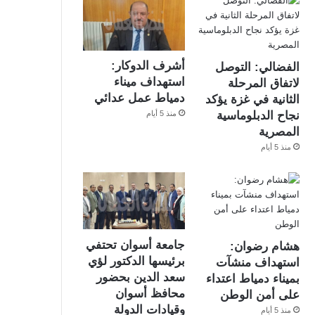
أشرف الدوكار:
الفضالي: التوصل
استهداف ميناء
لاتفاق المرحلة
دمياط عمل عدائي
الثانية في غزة يؤكد
منذ 5 أيام
نجاح الدبلوماسية
المصرية
منذ 5 أيام
جامعة أسوان تحتفي
هشام رضوان:
برئيسها الدكتور لؤي
استهداف منشآت
سعد الدين بحضور
بميناء دمياط اعتداء
محافظ أسوان
على أمن الوطن
وقيادات الدولة
منذ 5 أيام