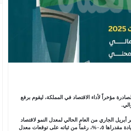
لصادرة مؤخراً لأداء الاقتصاد في المملكة، ليقوم برفع
بريل الجاري من العام الحالي لمعدل النمو لاقتصاد
المملكة لعام ٢٠٢٥م من ٥،٥% إلى ٦% أي بزيادة مقدراها ٠،٥%، رغماً من ثباته على توقعات معدل