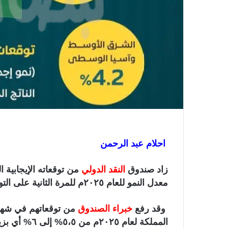
ر
و
ن
ي
ا
احلام عبد الرحمن
زاد صندوق
النقد الدولي
من توقعاته الإيجابية ا
معدل النمو للعام ٢٠٢٥م للمرة الثانية على التوالي.
وقد رفع
خبراء الصندوق
من توقعاتهم في شهر أ