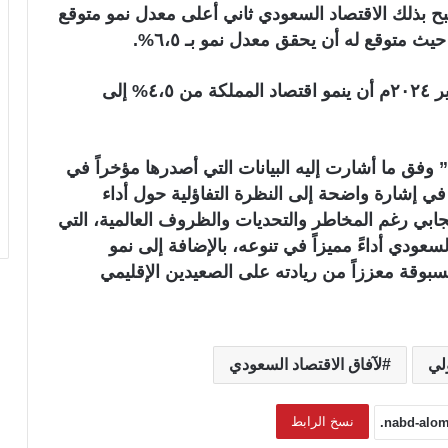
صاد العالمي عند مستوى ٣،٢%، ليصبح بذلك الاقتصاد السعودي ثاني أعلى معدل نمو متوقع
يشار إلى أن خبراء الصندوق قد توقعوا في يناير ٢٠٢٤م أن ينمو اقتصاد المملكة من ٤،٥% إلى
فق ما أشارت إليه البيانات التي أصدرها مؤخراً في
ه؛ “آفاق الاقتصاد العالمي أبريل ٢٠٢٤”، في إشارة واضحة إلى النظرة التفاؤلية حول أداء
جابي رغم المخاطر والتحديات والظروف العالمية، التي
عودي أداءً مميزاً في تنوعه، بالإضافة إلى نمو
مسبوقة معززاً من ريادته على الصعيدين الإقليمي
لي
لآفاق الاقتصاد السعودي
نسخ الرابط