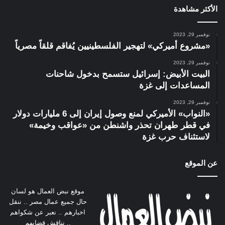
الأكثر مشاهدة
نوفمبر 29, 2023
«مشروع أميركي» لتهجير الفلسطينيين يُفاقم قلقاً مصرياً
نوفمبر 29, 2023
البيت الأبيض: إسرائيل ستسمح بدخول شاحنات
المساعدات إلى غزة
نوفمبر 29, 2023
«النواب» الأميركي لمنع وصول إيران إلى 6 مليارات دولار
في قطر طهران تحذر واشنطن من «عواقب وخيمة»
لاستئناف حرب غزة
عن الموقع
موقع نبض العمال هو لسان
حال جميع عمال مصر .. ننقل
اخبارهم .. نعبر عن شكواهم
.. نناقش قضايهم