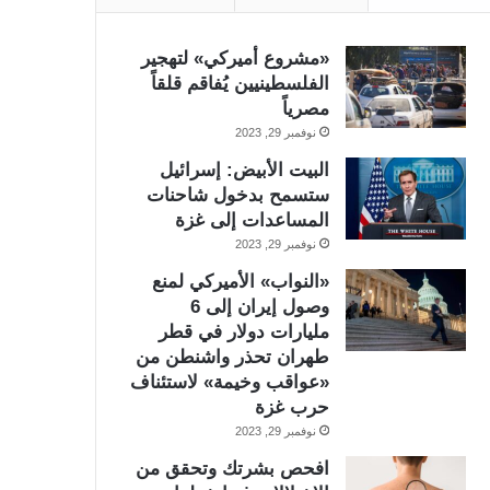
«مشروع أميركي» لتهجير
الفلسطينيين يُفاقم قلقاً
مصرياً
نوفمبر 29, 2023
البيت الأبيض: إسرائيل
ستسمح بدخول شاحنات
المساعدات إلى غزة
نوفمبر 29, 2023
«النواب» الأميركي لمنع
وصول إيران إلى 6
مليارات دولار في قطر
طهران تحذر واشنطن من
«عواقب وخيمة» لاستئناف
حرب غزة
نوفمبر 29, 2023
افحص بشرتك وتحقق من