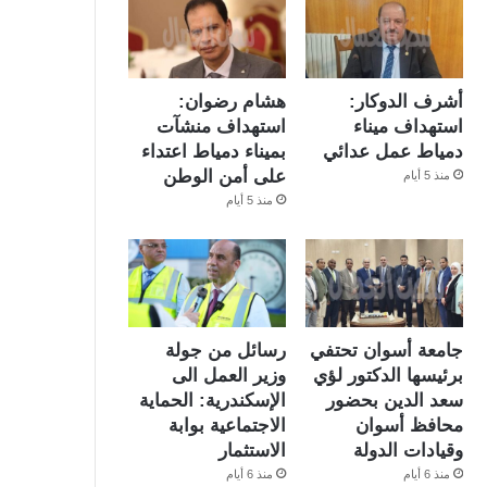
أشرف الدوكار:
هشام رضوان:
استهداف ميناء
استهداف منشآت
دمياط عمل عدائي
بميناء دمياط اعتداء
على أمن الوطن
منذ 5 أيام
منذ 5 أيام
جامعة أسوان تحتفي
رسائل من جولة
برئيسها الدكتور لؤي
وزير العمل الى
سعد الدين بحضور
الإسكندرية: الحماية
محافظ أسوان
الاجتماعية بوابة
وقيادات الدولة
الاستثمار
منذ 6 أيام
منذ 6 أيام