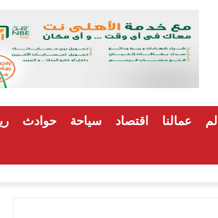
لم
عمالنا
اقتصاد
سياحة
حوادث
ري
هشام رضوان: استهداف منشآت بميناء دمياط اعتداء على أمن الوطن