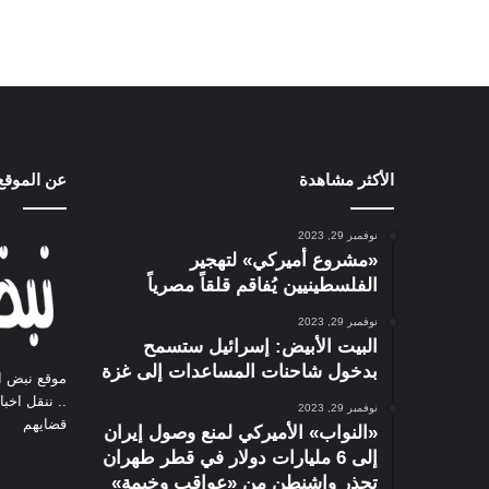
الأكثر مشاهدة
عن الموقع
نوفمبر 29, 2023
«مشروع أميركي» لتهجير
الفلسطينيين يُفاقم قلقاً مصرياً
نوفمبر 29, 2023
البيت الأبيض: إسرائيل ستسمح
بدخول شاحنات المساعدات إلى غزة
موقع نبض ا
.. ننقل اخب
نوفمبر 29, 2023
قضايهم
«النواب» الأميركي لمنع وصول إيران
إلى 6 مليارات دولار في قطر طهران
تحذر واشنطن من «عواقب وخيمة»